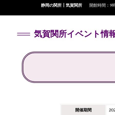
静岡の関所┃
気賀関所
開館時間：9時
気賀関所イベント情
開催期間
20