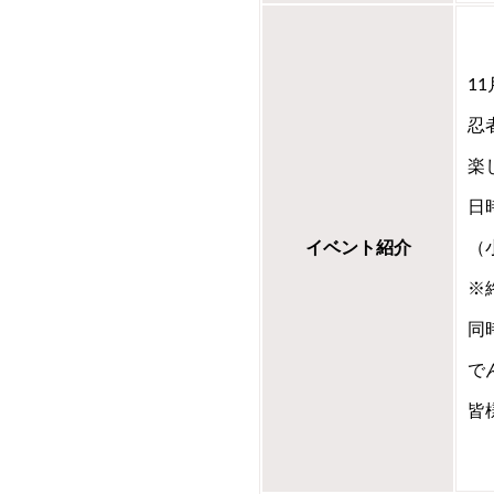
1
忍
楽
日
イベント紹介
（
※
同
で
皆