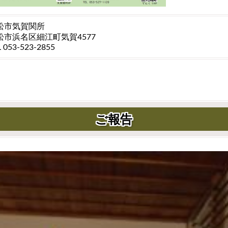
松市気賀関所
松市浜名区細江町気賀4577
L 053-523-2855
ご報告