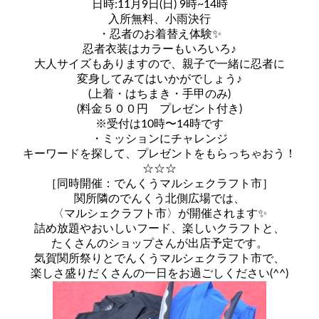
日時:11月9日(日) 9時~14時
入所無料、小雨決行
・忍者のお着替え体験✨️
忍者衣装はカラーもいろいろ♪
大人サイズもありますので、親子で一緒に忍者に
変身してみてはいかがでしょう♪
(上着・はちまき・手甲のみ)
(料金５００円 プレゼント付き)
※受付は10時〜14時です
・ミッションにチャレンジ
キーワードを探して、プレゼントをもらっちゃおう！
☆☆☆
［同時開催：でんくうマルシェクラフト市］
関所隣のでんくう北側広場では、
〈マルシェクラフト市〉が開催されます✨️
詰め放題やおいしいフード、楽しいクラフトと、
たくさんのショップさんが出店予定です。
気賀関所祭りとでんくうマルシェクラフト市で、
楽しさ盛りだくさんの一日をお過ごしください(^^)