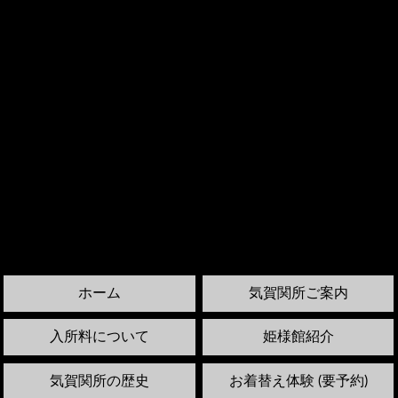
ホーム
気賀関所ご案内
入所料について
姫様館紹介
気賀関所の歴史
お着替え体験 (要予約)