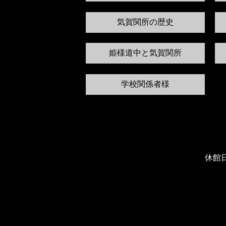
気賀関所の歴史
姫様道中と気賀関所
学校関係者様
休館