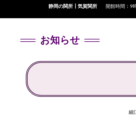
静岡の関所┃
気賀関所
開館時間：9時
お知らせ
細