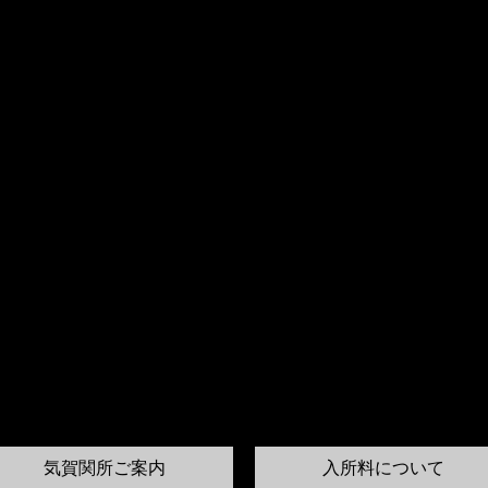
気賀関所ご案内
入所料について