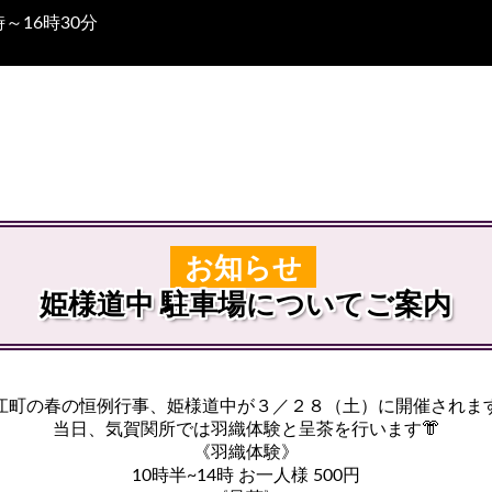
～16時30分
お知らせ
姫様道中 駐車場についてご案内
江町の春の恒例行事、姫様道中が３／２８（土）に開催されます
当日、気賀関所では羽織体験と呈茶を行います👘
《羽織体験》
10時半~14時 お一人様 500円