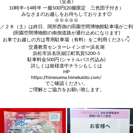
《呈茶》
10時半~14時半 一服500円(20服限定 三色団子付き）
みなさまのお越しをお待ちしております🙂
※※※※※
／２８（土）は終日、関所西側の田園空間博物館駐車場がご利
(田園空間博物館の南側道路が通行止めになります)
お車でお越しの方は専用駐車場（有料）をご利用ください👇
交通教育センターレインボー浜名湖
浜松市浜名区細江町気賀5200-5
駐車料金500円 (シャトルバス代込み)
詳しくは姫様道中チラシもしくは
HP
https://himesama.himekaido.com/
でご確認ください。
ご理解とご協力をお願い致します。