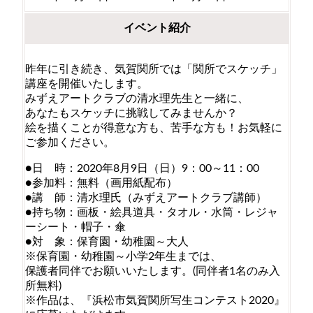
イベント紹介
昨年に引き続き、気賀関所では「関所でスケッチ」
講座を開催いたします。
みずえアートクラブの清水理先生と一緒に、
あなたもスケッチに挑戦してみませんか？
絵を描くことが得意な方も、苦手な方も！お気軽に
ご参加ください。
●日 時：2020年8月9日（日）9：00～11：00
●参加料：無料（画用紙配布）
●講 師：清水理氏（みずえアートクラブ講師）
●持ち物：画板・絵具道具・タオル・水筒・レジャ
ーシート・帽子・傘
●対 象：保育園・幼稚園～大人
※保育園・幼稚園～小学2年生までは、
保護者同伴でお願いいたします。(同伴者1名のみ入
所無料)
※作品は、『浜松市気賀関所写生コンテスト2020』