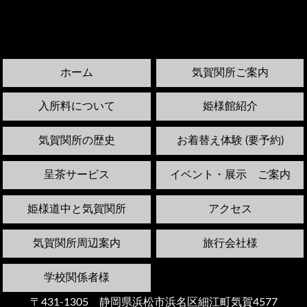
ホーム
気賀関所ご案内
入所料について
姫様館紹介
気賀関所の歴史
お着替え体験 (要予約)
呈茶サービス
イベント・展示 ご案内
姫様道中と気賀関所
アクセス
気賀関所周辺案内
旅行会社様
学校関係者様
〒431-1305 静岡県浜松市浜名区細江町気賀4577