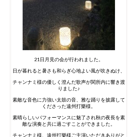
21日月見の会が行われました。
日が暮れると暑さも和らぎ心地よい風が吹きぬけ、
チャンナミ様の優しく澄んだ歌声が関所内に響き渡
りました♪
素敵な音色に力強い太鼓の音、雅な踊りを披露して
くださった遠州打樂様。
素晴らしいパフォーマンスに魅了され秋の夜長を素
敵な演奏と共に過ごすことができました。
チャンナミ様、遠州打樂様ご主演いただきありがと