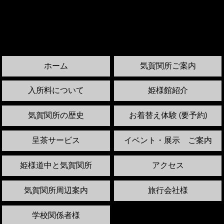
ホーム
気賀関所ご案内
入所料について
姫様館紹介
気賀関所の歴史
お着替え体験 (要予約)
呈茶サービス
イベント・展示 ご案内
姫様道中と気賀関所
アクセス
気賀関所周辺案内
旅行会社様
学校関係者様