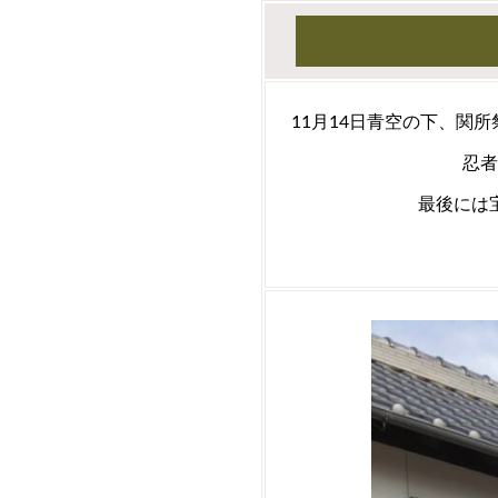
11月14日青空の下、関
忍者
最後には