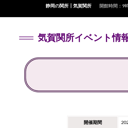
静岡の関所┃
気賀関所
開館時間：9時
気賀関所イベント情
開催期間
20