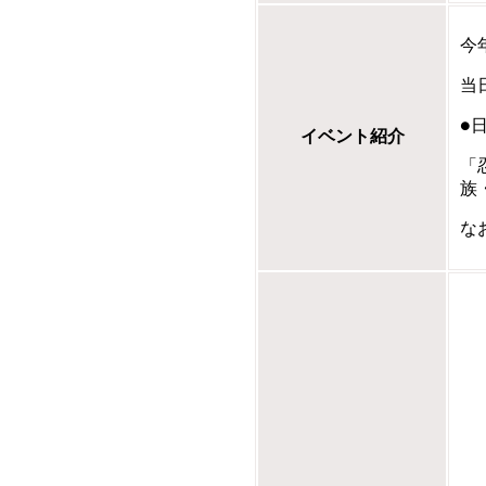
今
当
●
イベント紹介
「
族
な