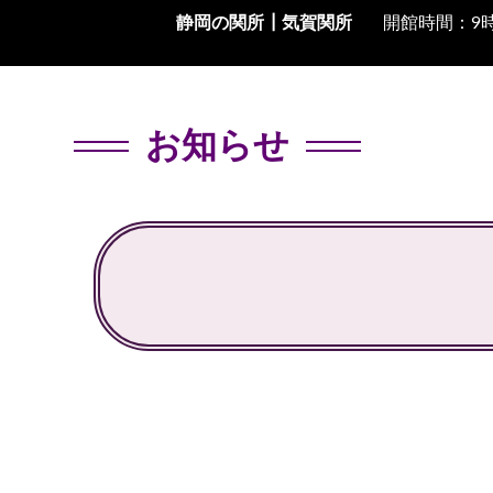
静岡の関所┃
気賀関所
開館時間：9時
お知らせ