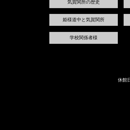
気賀関所の歴史
姫様道中と気賀関所
学校関係者様
休館