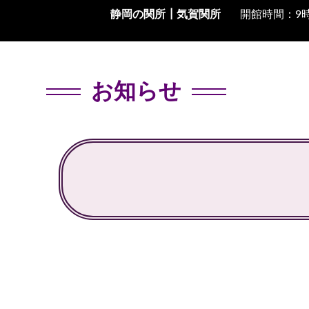
静岡の関所┃
気賀関所
開館時間：9時
お知らせ