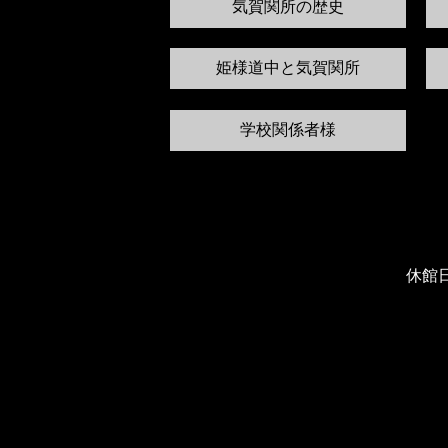
気賀関所の歴史
姫様道中と気賀関所
学校関係者様
休館