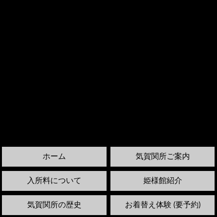
ホーム
気賀関所ご案内
入所料について
姫様館紹介
気賀関所の歴史
お着替え体験 (要予約)