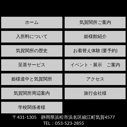
ホーム
気賀関所ご案内
入所料について
姫様館紹介
気賀関所の歴史
お着替え体験 (要予約)
呈茶サービス
イベント・展示 ご案内
姫様道中と気賀関所
アクセス
気賀関所周辺案内
旅行会社様
学校関係者様
〒431-1305 静岡県浜松市浜名区細江町気賀4577
TEL：053-523-2855