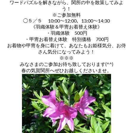
ワードパズルを解きながら、関所の中を散策してみよ
う！
※ご参加無料
◯５／５ 10:00〜12:00、13:00〜14:30
《羽織体験＆甲冑お着替え体験》
・羽織体験 500円
・甲冑お着替え体験 特別価格 700円
お着物や甲冑を身に着けて、あなたもお姫様気分、お侍
さん気分になってみよう！
※※※
みなさまのご参加お待ち致しております(^^)
春の気賀関所へぜひお越しくださいませ。