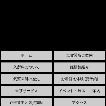
ホーム
気賀関所ご案内
入所料について
姫様館紹介
気賀関所の歴史
お着替え体験 (要予約)
呈茶サービス
イベント・展示 ご案内
姫様道中と気賀関所
アクセス