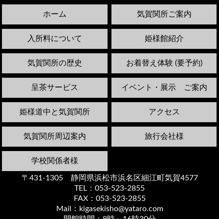
ホーム
気賀関所ご案内
入所料について
姫様館紹介
気賀関所の歴史
お着替え体験 (要予約)
呈茶サービス
イベント・展示 ご案内
姫様道中と気賀関所
アクセス
気賀関所周辺案内
旅行会社様
学校関係者様
〒431-1305 静岡県浜松市浜名区細江町気賀4577
TEL：053-523-2855
FAX：053-523-2855
Mail：kigasekisho@yataro.com