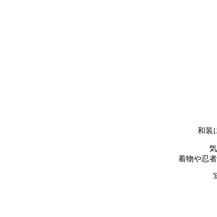
和装
気
着物や忍者