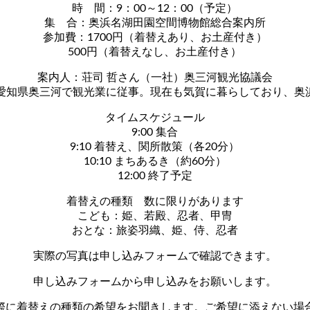
時 間：9：00～12：00（予定）
集 合：奥浜名湖田園空間博物館総合案内所
参加費：1700円（着替えあり、お土産付き）
500円（着替えなし、お土産付き）
案内人：荘司 哲さん（一社）奥三河観光協議会
は愛知県奥三河で観光業に従事。現在も気賀に暮らしており、奥
タイムスケジュール
9:00 集合
9:10 着替え、関所散策（各20分）
10:10 まちあるき（約60分）
12:00 終了予定
着替えの種類 数に限りがあります
こども：姫、若殿、忍者、甲冑
おとな：旅姿羽織、姫、侍、忍者
実際の写真は申し込みフォームで確認できます。
申し込みフォームから申し込みをお願いします。
際に着替えの種類の希望をお聞きします。ご希望に添えない場