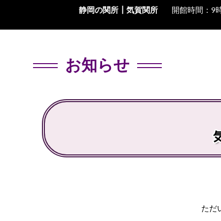
静岡の関所┃
気賀関所
開館時間：9時
お知らせ
ただ