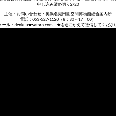
申し込み締め切り2/20
主催・お問い合わせ：奥浜名湖田園空間博物館総合案内所
電話：053-527-1120（8：30～17：00）
メール：denkuu★yataro.com ★を@にかえて送信してくださ