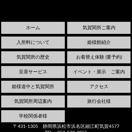
ホーム
気賀関所ご案内
入所料について
姫様館紹介
気賀関所の歴史
お着替え体験 (要予約)
呈茶サービス
イベント・展示 ご案内
姫様道中と気賀関所
アクセス
気賀関所周辺案内
旅行会社様
学校関係者様
〒431-1305 静岡県浜松市浜名区細江町気賀4577