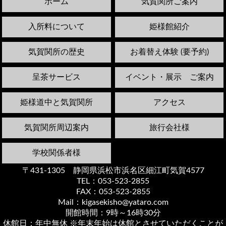
ホーム
気賀関所ご案内
入所料について
姫様館紹介
気賀関所の歴史
お着替え体験 (要予約)
呈茶サービス
イベント・展示 ご案内
姫様道中と気賀関所
アクセス
気賀関所周辺案内
旅行会社様
学校関係者様
〒431-1305 静岡県浜松市浜名区細江町気賀4577
TEL：053-523-2855
FAX：053-523-2855
Mail：kigasekisho@yataro.com
開館時間：9時～16時30分
休館日：年中無休 ※年末年始は休館とさせていただくことが