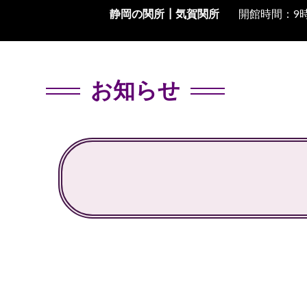
静岡の関所┃
気賀関所
開館時間：9時
お知らせ