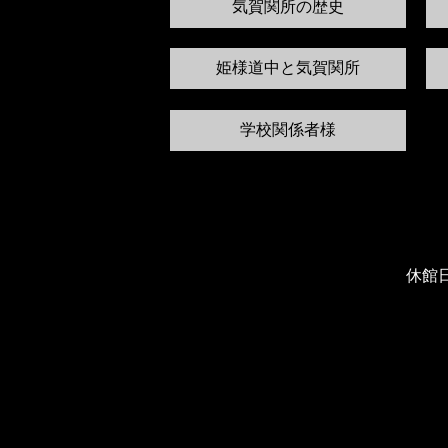
気賀関所の歴史
姫様道中と気賀関所
学校関係者様
休館