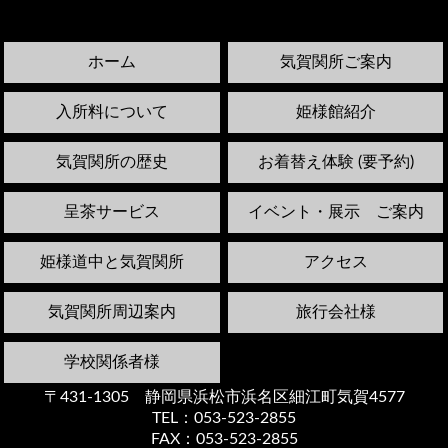
ホーム
気賀関所ご案内
入所料について
姫様館紹介
気賀関所の歴史
お着替え体験 (要予約)
呈茶サービス
イベント・展示 ご案内
姫様道中と気賀関所
アクセス
気賀関所周辺案内
旅行会社様
学校関係者様
〒431-1305 静岡県浜松市浜名区細江町気賀4577
TEL：053-523-2855
FAX：053-523-2855