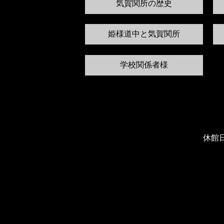
気賀関所の歴史
姫様道中と気賀関所
学校関係者様
休館