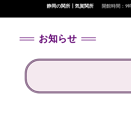
静岡の関所┃
気賀関所
開館時間：9時
お知らせ