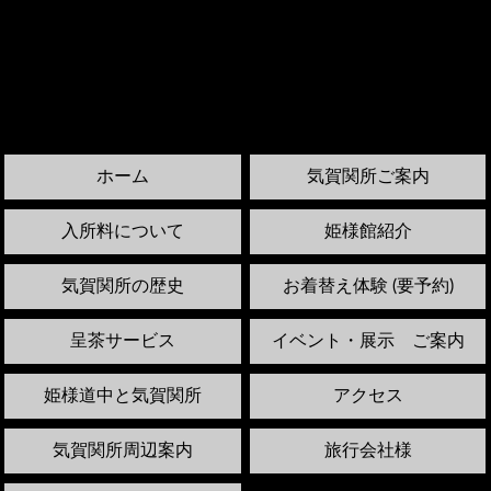
ホーム
気賀関所ご案内
入所料について
姫様館紹介
気賀関所の歴史
お着替え体験 (要予約)
呈茶サービス
イベント・展示 ご案内
姫様道中と気賀関所
アクセス
気賀関所周辺案内
旅行会社様